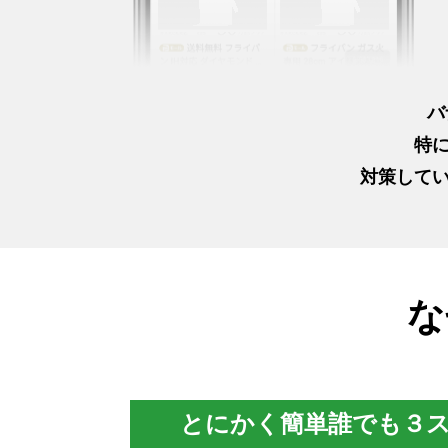
バ
特
対策して
な
とにかく簡単誰でも３