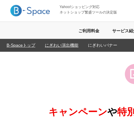
Yahoo!ショッピング対応
ネットショップ繁盛ツールの決定版
ご利用料金
サービス紹
B-Spaceトップ
にぎわい演出機能
にぎわいバナー
キャンペーン
や
特