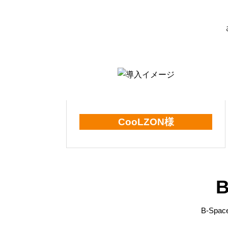
CooLZON様
B-Sp