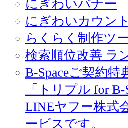
にぎわいバナー
にぎわいカウン
らくらく制作ツール
検索順位改善 ラ
B-Spaceご契約特
「トリプル for B-
LINEヤフー株式
ービスです。