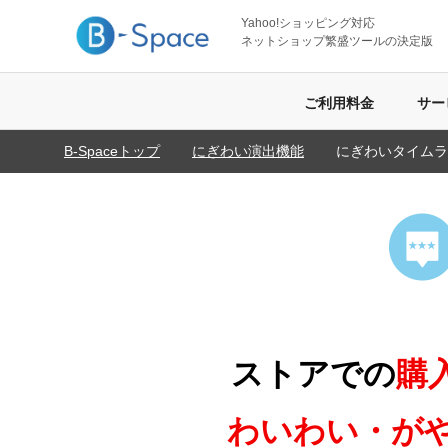
Yahoo!ショッピング対応
ネットショップ繁盛ツールの決定版
ご利用料金
サー
B-Spaceトップ
にぎわい演出機能
にぎわいタイムラ
ストアでの
購
わいわい・がや