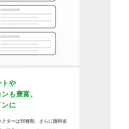
ートや
コンも豊富、
インに
クターは50種類、さらに随時追