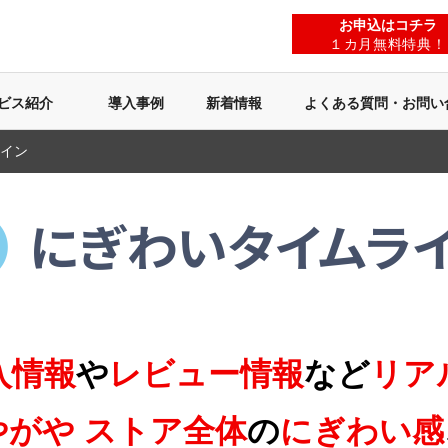
お申込はコチラ
１カ月無料特典！
ビス紹介
導入事例
新着情報
よくある質問・お問い
イン
入情報
や
レビュー情報
など
リア
がや ストア全体
の
にぎわい感