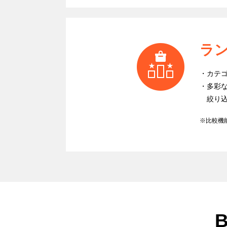
ラ
カテ
多彩
絞り
※比較機