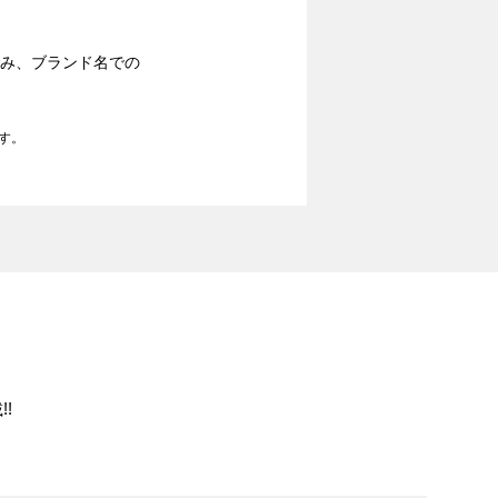
込み、ブランド名での
す。
!