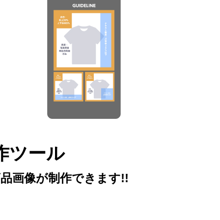
画像を
成。
作ツール
品画像が制作できます!!