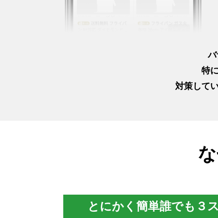
バ
特
対策して
な
とにかく簡単誰でも３