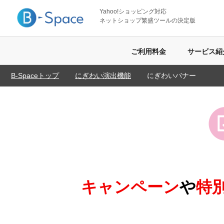
Yahoo!ショッピング対応
ネットショップ繁盛ツールの決定版
ご利用料金
サービス紹
B-Spaceトップ
にぎわい演出機能
にぎわいバナー
キャンペーン
や
特