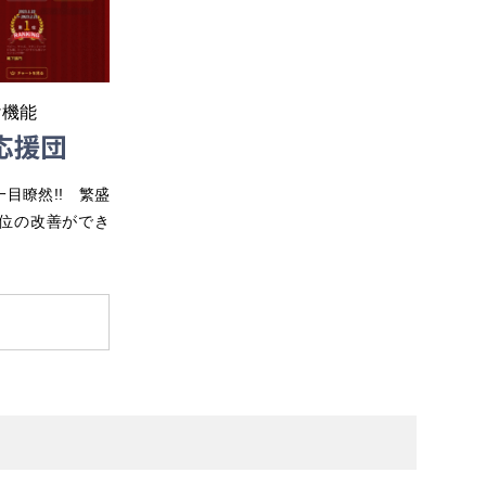
け機能
目瞭然!! 繁盛
位の改善ができ
る