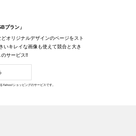
10GBプラン」
などオリジナルデザインのページをスト
大きいキレイな画像も使えて競合と大き
のサービス!!
る
るYahoo!ショッピングのサービスです。