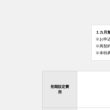
１カ月
※お申
※再契
※本特典
初期設定費
用