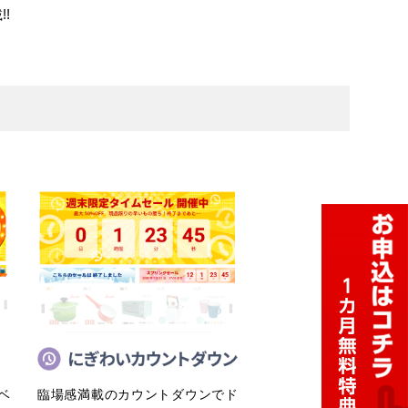
!
ベ
臨場感満載のカウントダウンでド