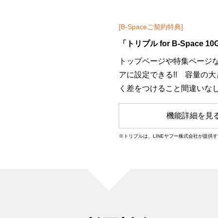
[B-Spaceご契約特典]
「トリプル for B-Space 
トップページや特集ページ
アに設定できる!! 容量の
く差をつけること間違いなし
機能詳細を見
※トリプルは、LINEヤフー株式会社が提供す